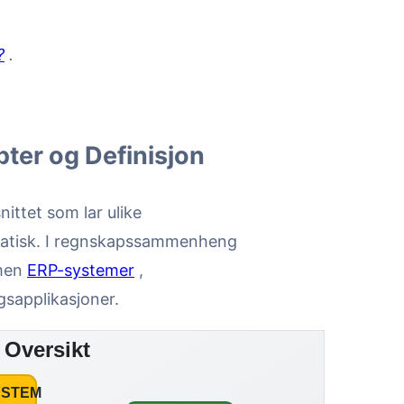
?
.
ter og Definisjon
ittet som lar ulike
matisk. I regnskapssammenheng
mmen
ERP-systemer
,
gsapplikasjoner.