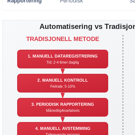
Rapportering
Periodisk
S