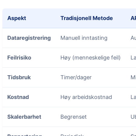
Aspekt
Tradisjonell Metode
A
Dataregistrering
Manuell inntasting
A
Feilrisiko
Høy (menneskelige feil)
La
Tidsbruk
Timer/dager
Mi
Kostnad
Høy arbeidskostnad
La
Skalerbarhet
Begrenset
U