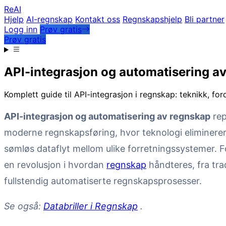
Re
AI
Hjelp
AI-regnskap
Kontakt oss
Regnskapshjelp
Bli partner
Logg inn
Prøv gratis
Prøv gratis
API-integrasjon og automatisering a
Komplett guide til API-integrasjon i regnskap: teknikk, for
API-integrasjon og automatisering av regnskap
rep
moderne regnskapsføring, hvor teknologi eliminere
sømløs dataflyt mellom ulike forretningssystemer. F
en revolusjon i hvordan
regnskap
håndteres, fra tra
fullstendig automatiserte regnskapsprosesser.
Se også:
Databriller i Regnskap
.