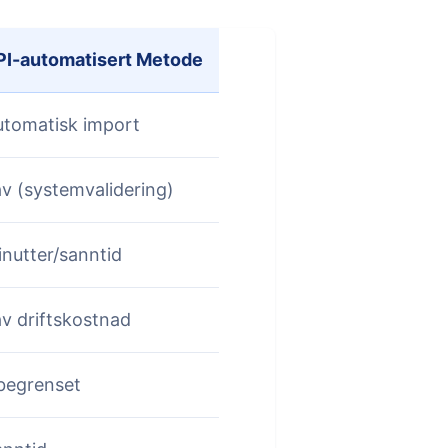
PI-automatisert Metode
utomatisk import
v (systemvalidering)
nutter/sanntid
v driftskostnad
begrenset