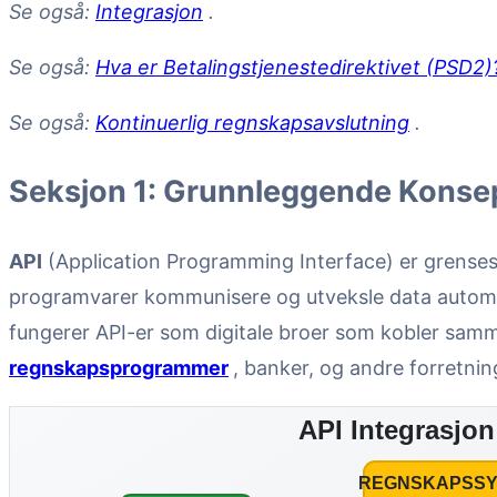
Se også:
Integrasjon
.
Se også:
Hva er Betalingstjenestedirektivet (PSD2)
Se også:
Kontinuerlig regnskapsavslutning
.
Seksjon 1: Grunnleggende Konsep
API
(Application Programming Interface) er grensesn
programvarer kommunisere og utveksle data auto
fungerer API-er som digitale broer som kobler sa
regnskapsprogrammer
, banker, og andre forretnin