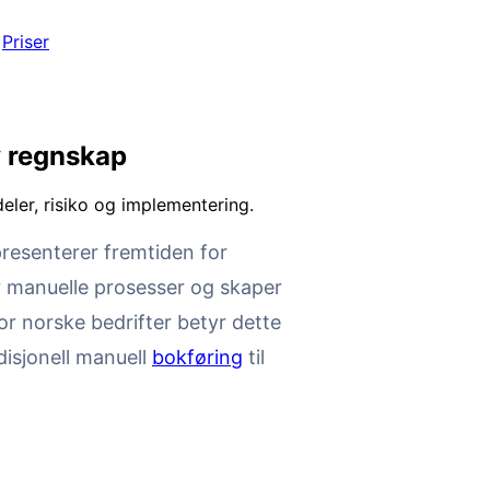
Priser
v regnskap
deler, risiko og implementering.
resenterer fremtiden for
r manuelle prosesser og skaper
or norske bedrifter betyr dette
disjonell manuell
bokføring
til