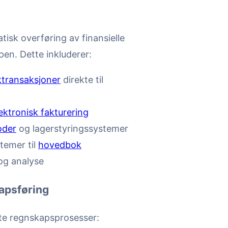
isk overføring av finansielle
en. Dette inkluderer:
transaksjoner
direkte til
ektronisk fakturering
oder
og lagerstyringssystemer
temer til
hovedbok
 og analyse
kapsføring
te regnskapsprosesser: