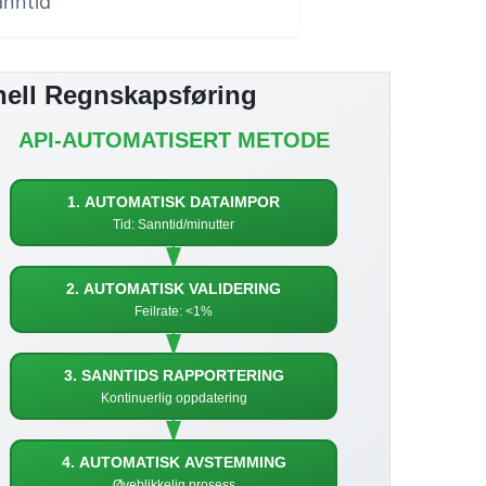
anntid