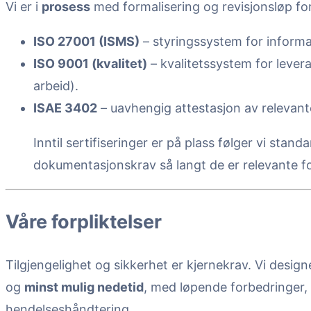
Vi er i
prosess
med formalisering og revisjonsløp fo
ISO 27001 (ISMS)
– styringssystem for informa
ISO 9001 (kvalitet)
– kvalitetssystem for lever
arbeid).
ISAE 3402
– uavhengig attestasjon av relevante
Inntil sertifiseringer er på plass følger vi stan
dokumentasjonskrav så langt de er relevante fo
Våre forpliktelser
Tilgjengelighet og sikkerhet er kjernekrav. Vi design
og
minst mulig nedetid
, med løpende forbedringer,
hendelseshåndtering.