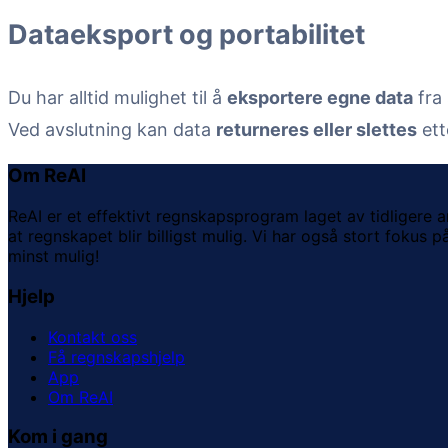
Dataeksport og portabilitet
Du har alltid mulighet til å
eksportere egne data
fra 
Ved avslutning kan data
returneres eller slettes
ett
Om ReAI
ReAI er et effektivt regnskapsprogram laget av tidligere 
at regnskapet blir billigst mulig. Vi har også stort fokus
minst mulig!
Hjelp
Kontakt oss
Få regnskapshjelp
App
Om ReAI
Kom i gang