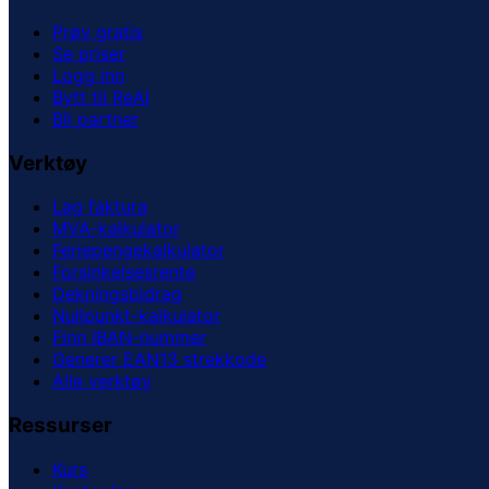
Prøv gratis
Se priser
Logg inn
Bytt til ReAI
Bli partner
Verktøy
Lag faktura
MVA-kalkulator
Feriepengekalkulator
Forsinkelsesrente
Dekningsbidrag
Nullpunkt-kalkulator
Finn IBAN-nummer
Generer EAN13 strekkode
Alle verktøy
Ressurser
Kurs