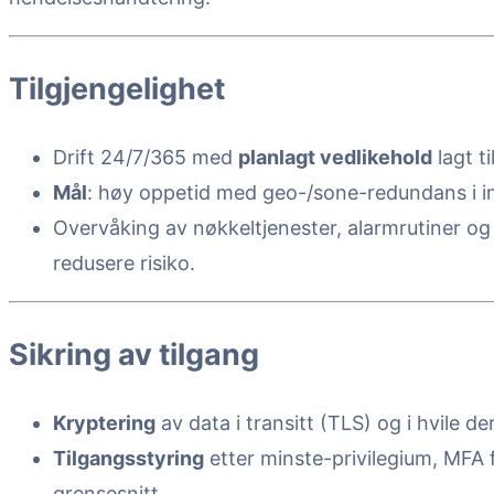
Tilgjengelighet
Drift 24/7/365 med
planlagt vedlikehold
lagt ti
Mål
: høy oppetid med geo-/sone-redundans i in
Overvåking av nøkkeltjenester, alarmrutiner og r
redusere risiko.
Sikring av tilgang
Kryptering
av data i transitt (TLS) og i hvile de
Tilgangsstyring
etter minste-privilegium, MFA 
grensesnitt.