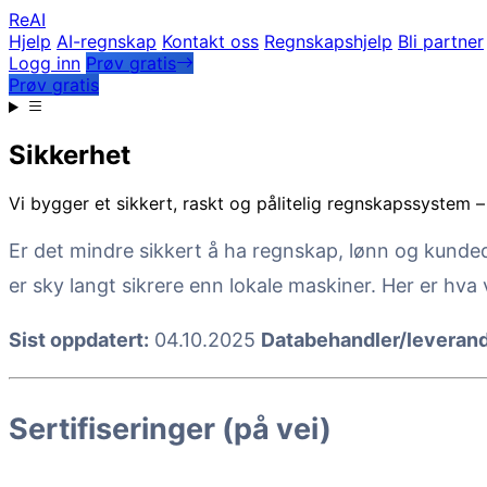
Re
AI
Hjelp
AI-regnskap
Kontakt oss
Regnskapshjelp
Bli partner
Logg inn
Prøv gratis
Prøv gratis
Sikkerhet
Vi bygger et sikkert, raskt og pålitelig regnskapssystem –
Er det mindre sikkert å ha regnskap, lønn og kunde
er sky langt sikrere enn lokale maskiner. Her er hva 
Sist oppdatert:
04.10.2025
Databehandler/leverand
Sertifiseringer (på vei)