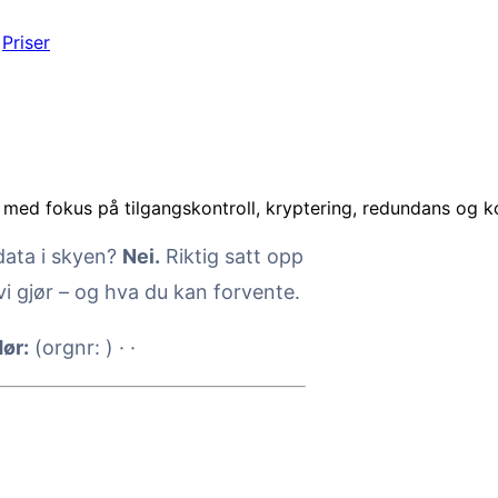
Priser
 med fokus på tilgangskontroll, kryptering, redundans og kon
data i skyen?
Nei.
Riktig satt opp
vi gjør – og hva du kan forvente.
ør:
(orgnr: ) ·
·