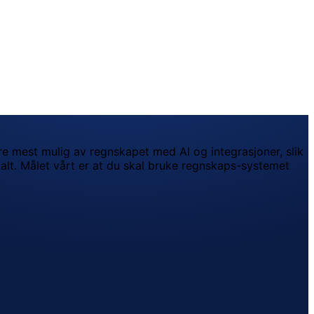
ere mest mulig av regnskapet med AI og integrasjoner, slik
r alt. Målet vårt er at du skal bruke regnskaps-systemet