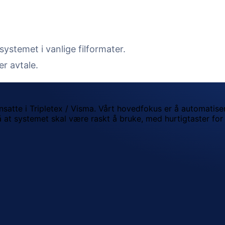
systemet i vanlige filformater.
er avtale.
ansatte i Tripletex / Visma. Vårt hovedfokus er å automatis
 på at systemet skal være raskt å bruke, med hurtigtaster fo