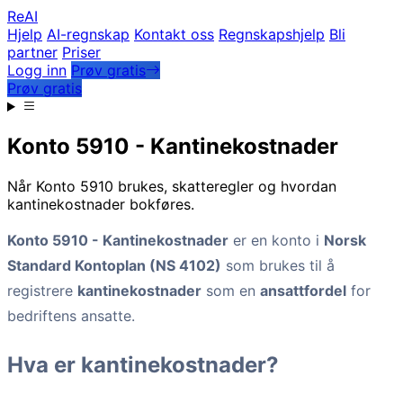
Re
AI
Hjelp
AI-regnskap
Kontakt oss
Regnskapshjelp
Bli
partner
Priser
Logg inn
Prøv gratis
Prøv gratis
Konto 5910 - Kantinekostnader
Når Konto 5910 brukes, skatteregler og hvordan
kantinekostnader bokføres.
Konto 5910 - Kantinekostnader
er en konto i
Norsk
Standard Kontoplan (NS 4102)
som brukes til å
registrere
kantinekostnader
som en
ansattfordel
for
bedriftens ansatte.
Hva er kantinekostnader?