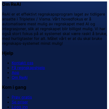
Om ReAI
ReAI er et effektivt regnskapsprogram laget av tidligere
ansatte i Tripletex / Visma. Vårt hovedfokus er å
automatisere mest mulig av regnskapet med AI og
integrasjoner, slik at regnskapet blir billigst mulig. Vi har
også stort fokus på at systemet skal være raskt å bruke,
med hurtigtaster for alt. Målet vårt er at du skal bruke
regnskaps-systemet minst mulig!
Hjelp
Kontakt oss
Få regnskapshjelp
App
Om ReAI
Kom i gang
Prøv gratis
Se priser
Logg inn