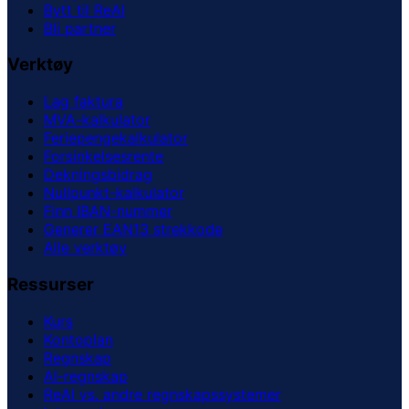
Bytt til ReAI
Bli partner
Verktøy
Lag faktura
MVA-kalkulator
Feriepengekalkulator
Forsinkelsesrente
Dekningsbidrag
Nullpunkt-kalkulator
Finn IBAN-nummer
Generer EAN13 strekkode
Alle verktøy
Ressurser
Kurs
Kontoplan
Regnskap
AI-regnskap
ReAI vs. andre regnskapssystemer