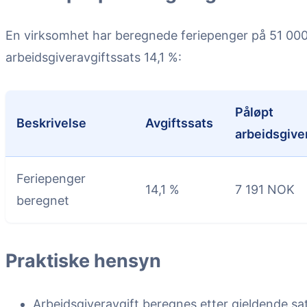
En virksomhet har beregnede feriepenger på 51 0
arbeidsgiveravgiftssats 14,1 %:
Påløpt
Beskrivelse
Avgiftssats
arbeidsgive
Feriepenger
14,1 %
7 191 NOK
beregnet
Praktiske hensyn
Arbeidsgiveravgift beregnes etter gjeldende sa