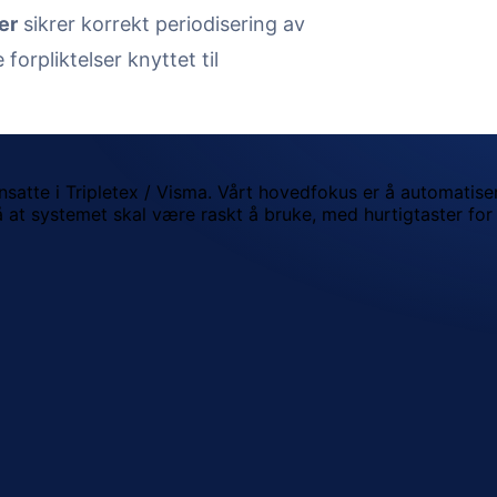
er
sikrer korrekt periodisering av
forpliktelser knyttet til
ansatte i Tripletex / Visma. Vårt hovedfokus er å automatis
 på at systemet skal være raskt å bruke, med hurtigtaster fo