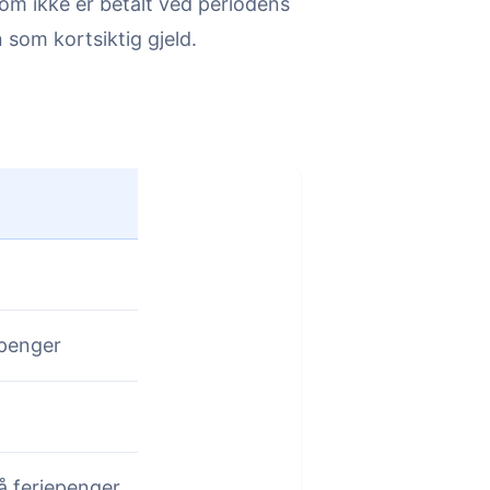
om ikke er betalt ved periodens
 som kortsiktig gjeld.
epenger
å feriepenger