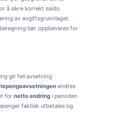
 å sikre korrekt saldo.
ering av avgiftsgrunnlaget.
beregning bør oppbevares for
g gir feil avsetning
riepengeavsetningen
endres
et for
netto endring
i perioden
epenger faktisk utbetales og