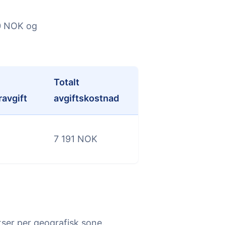
00 NOK og
Totalt
ravgift
avgiftskostnad
7 191 NOK
tser per geografisk sone.