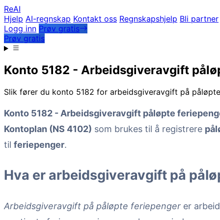
Re
AI
Hjelp
AI-regnskap
Kontakt oss
Regnskapshjelp
Bli partner
Logg inn
Prøv gratis
Prøv gratis
Konto 5182 - Arbeidsgiveravgift pålø
Slik fører du konto 5182 for arbeidsgiveravgift på påløpt
Konto 5182 - Arbeidsgiveravgift påløpte feriepeng
Kontoplan (NS 4102)
som brukes til å registrere
pål
til
feriepenger
.
Hva er arbeidsgiveravgift på pålø
Arbeidsgiveravgift på påløpte feriepenger
er arbeid