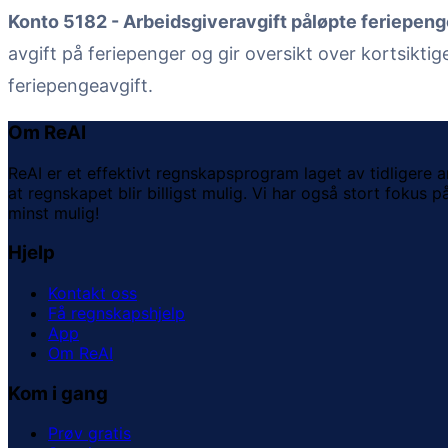
Konto 5182 - Arbeidsgiveravgift påløpte feriepeng
avgift på feriepenger og gir oversikt over kortsiktige 
feriepengeavgift.
Om ReAI
ReAI er et effektivt regnskapsprogram laget av tidligere 
at regnskapet blir billigst mulig. Vi har også stort fokus
minst mulig!
Hjelp
Kontakt oss
Få regnskapshjelp
App
Om ReAI
Kom i gang
Prøv gratis