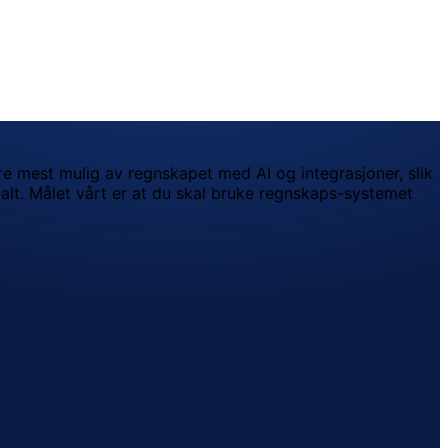
ere mest mulig av regnskapet med AI og integrasjoner, slik
r alt. Målet vårt er at du skal bruke regnskaps-systemet