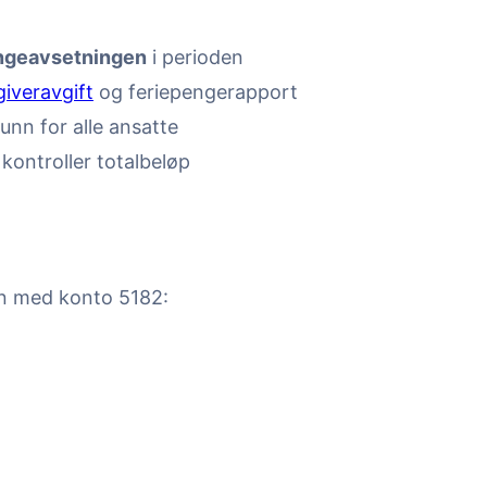
engeavsetningen
i perioden
iveravgift
og feriepengerapport
runn for alle ansatte
kontroller totalbeløp
n med konto 5182: