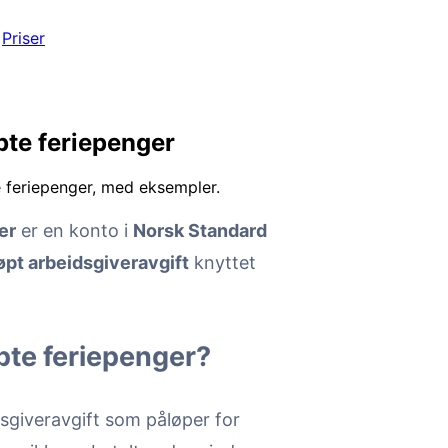
Priser
pte feriepenger
e feriepenger, med eksempler.
er
er en konto i
Norsk Standard
øpt arbeidsgiveravgift
knyttet
pte feriepenger?
sgiveravgift som påløper for