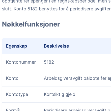
opptjente feriepenger i en regnskapsperiode, men s
slutt. Konto 5182 benyttes for å periodisere avgiften
Nøkkelfunksjoner
Egenskap
Beskrivelse
Kontonummer
5182
Konto
Arbeidsgiveravgift påløpte feri
Kontotype
Kortsiktig gjeld
Formål
Periodisere arbeidsgiveravgift p