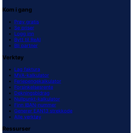
Kom i gang
Prøv gratis
Se priser
Logg inn
Bytt til ReAI
Bli partner
Verktøy
Lag faktura
MVA-kalkulator
Feriepengekalkulator
Forsinkelsesrente
Dekningsbidrag
Nullpunkt-kalkulator
Finn IBAN-nummer
Generer EAN13 strekkode
Alle verktøy
Ressurser