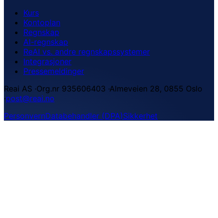
Kurs
Kontoplan
Regnskap
AI-regnskap
ReAI vs. andre regnskapssystemer
Integrasjoner
Pressemeldinger
Reai AS
·
Org.nr 935606403
·
Almeveien 28, 0855 Oslo
·
post@reai.no
Personvern
Databehandler (DPA)
Sikkerhet