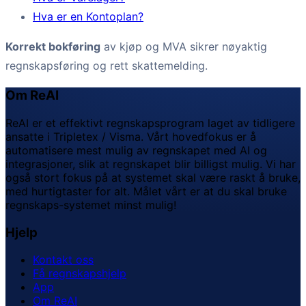
Hva er en Kontoplan?
Korrekt bokføring
av kjøp og MVA sikrer nøyaktig
regnskapsføring og rett skattemelding.
Om ReAI
ReAI er et effektivt regnskapsprogram laget av tidligere
ansatte i Tripletex / Visma. Vårt hovedfokus er å
automatisere mest mulig av regnskapet med AI og
integrasjoner, slik at regnskapet blir billigst mulig. Vi har
også stort fokus på at systemet skal være raskt å bruke,
med hurtigtaster for alt. Målet vårt er at du skal bruke
regnskaps-systemet minst mulig!
Hjelp
Kontakt oss
Få regnskapshjelp
App
Om ReAI