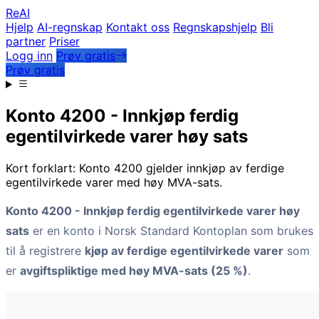
Re
AI
Hjelp
AI-regnskap
Kontakt oss
Regnskapshjelp
Bli
partner
Priser
Logg inn
Prøv gratis
Prøv gratis
Konto 4200 - Innkjøp ferdig
egentilvirkede varer høy sats
Kort forklart: Konto 4200 gjelder innkjøp av ferdige
egentilvirkede varer med høy MVA-sats.
Konto 4200 - Innkjøp ferdig egentilvirkede varer høy
sats
er en konto i Norsk Standard Kontoplan som brukes
til å registrere
kjøp av ferdige egentilvirkede varer
som
er
avgiftspliktige med høy MVA-sats (25 %)
.