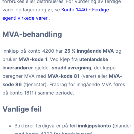
forbrukes eller distribueres. For vurdering av ferdige
varer og lageroppgjør, se
Konto 1440 - Ferdige
egentilvirkede varer
.
MVA-behandling
Innkjøp på konto 4200 har
25 % inngående MVA
og
bruker
MVA-kode 1
. Ved kjøp fra
utenlandske
leverandører
gjelder
snudd avregning
, der kjøper
beregner MVA med
MVA-kode 81
(varer) eller
MVA-
kode 86
(tjenester). Fradrag for inngående MVA føres
på konto 1611 i samme periode.
Vanlige feil
Bokfører ferdigvarer på
feil innkjøpskonto
(blander
med konto 4300 for handelsvarer)