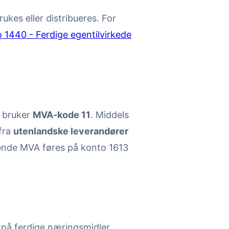
kes eller distribueres. For
 1440 - Ferdige egentilvirkede
 bruker
MVA-kode 11
. Middels
 fra
utenlandske leverandører
ende MVA føres på konto 1613
) på ferdige næringsmidler