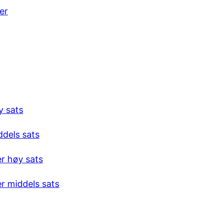
er
y sats
ddels sats
er høy sats
er middels sats