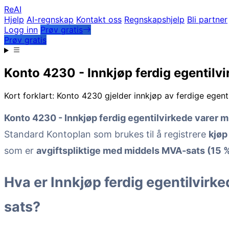
Re
AI
Hjelp
AI-regnskap
Kontakt oss
Regnskapshjelp
Bli partner
Logg inn
Prøv gratis
Prøv gratis
Konto 4230 - Innkjøp ferdig egentilvi
Kort forklart: Konto 4230 gjelder innkjøp av ferdige egen
Konto 4230 - Innkjøp ferdig egentilvirkede varer m
Standard Kontoplan som brukes til å registrere
kjøp
som er
avgiftspliktige med middels MVA-sats (15 
Hva er Innkjøp ferdig egentilvirk
sats?