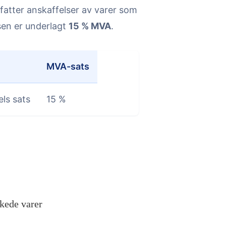
atter anskaffelser av varer som
sen er underlagt
15 % MVA
.
MVA-sats
els sats
15 %