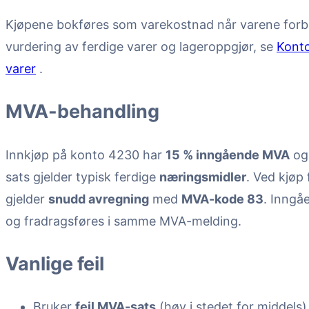
Kjøpene bokføres som varekostnad når varene forbru
vurdering av ferdige varer og lageroppgjør, se
Konto
varer
.
MVA-behandling
Innkjøp på konto 4230 har
15 % inngående MVA
og
sats gjelder typisk ferdige
næringsmidler
. Ved kjøp
gjelder
snudd avregning
med
MVA-kode 83
. Inngå
og fradragsføres i samme MVA-melding.
Vanlige feil
Bruker
feil MVA-sats
(høy i stedet for middels