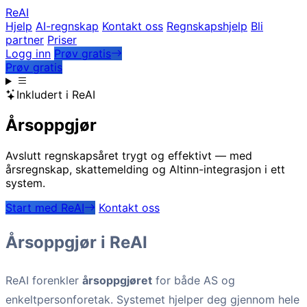
Re
AI
Hjelp
AI-regnskap
Kontakt oss
Regnskapshjelp
Bli
partner
Priser
Logg inn
Prøv gratis
Prøv gratis
Inkludert i ReAI
Årsoppgjør
Avslutt regnskapsåret trygt og effektivt — med
årsregnskap, skattemelding og Altinn-integrasjon i ett
system.
Start med ReAI
Kontakt oss
Årsoppgjør i ReAI
ReAI forenkler
årsoppgjøret
for både AS og
enkeltpersonforetak. Systemet hjelper deg gjennom hele