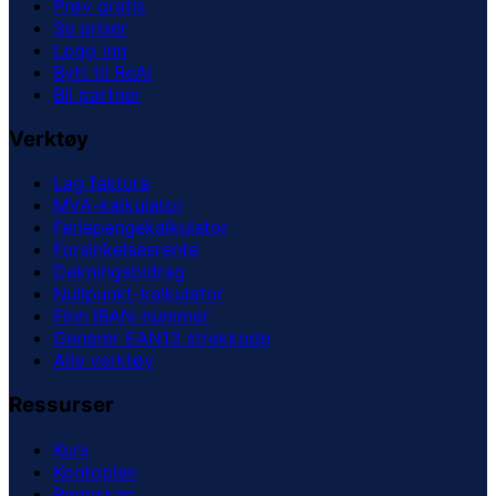
Prøv gratis
Se priser
Logg inn
Bytt til ReAI
Bli partner
Verktøy
Lag faktura
MVA-kalkulator
Feriepengekalkulator
Forsinkelsesrente
Dekningsbidrag
Nullpunkt-kalkulator
Finn IBAN-nummer
Generer EAN13 strekkode
Alle verktøy
Ressurser
Kurs
Kontoplan
Regnskap