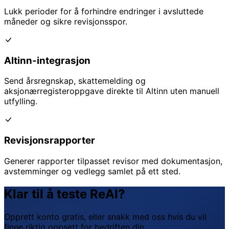
Lukk perioder for å forhindre endringer i avsluttede
måneder og sikre revisjonsspor.
Altinn-integrasjon
Send årsregnskap, skattemelding og
aksjonærregisteroppgave direkte til Altinn uten manuell
utfylling.
Revisjonsrapporter
Generer rapporter tilpasset revisor med dokumentasjon,
avstemminger og vedlegg samlet på ett sted.
Klar til å teste ReAI?
Opprett konto gratis, eller snakk med oss hvis du vil
finne riktig oppsett for bedriften din.