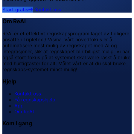
Start gratis
Kontakt oss
Om ReAI
ReAI er et effektivt regnskapsprogram laget av tidligere
ansatte i Tripletex / Visma. Vårt hovedfokus er å
automatisere mest mulig av regnskapet med AI og
integrasjoner, slik at regnskapet blir billigst mulig. Vi har
også stort fokus på at systemet skal være raskt å bruke,
med hurtigtaster for alt. Målet vårt er at du skal bruke
regnskaps-systemet minst mulig!
Hjelp
Kontakt oss
Få regnskapshjelp
App
Om ReAI
Kom i gang