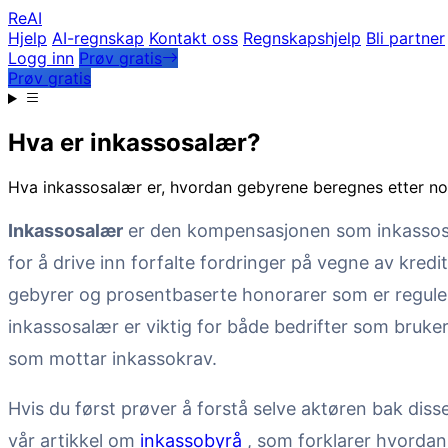
Re
AI
Hjelp
AI-regnskap
Kontakt oss
Regnskapshjelp
Bli partner
Logg inn
Prøv gratis
Prøv gratis
Hva er inkassosalær?
Hva inkassosalær er, hvordan gebyrene beregnes etter nor
Inkassosalær
er den kompensasjonen som inkassos
for å drive inn forfalte fordringer på vegne av kred
gebyrer og prosentbaserte honorarer som er reguler
inkassosalær er viktig for både bedrifter som bruke
som mottar inkassokrav.
Hvis du først prøver å forstå selve aktøren bak dis
vår artikkel om
inkassobyrå
, som forklarer hvordan