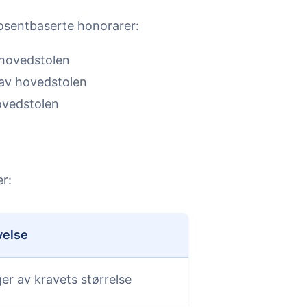
rosentbaserte honorarer:
hovedstolen
av hovedstolen
ovedstolen
r:
velse
er av kravets størrelse