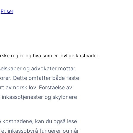
Priser
ske regler og hva som er lovlige kostnader.
elskaper og advokater mottar
itorer. Dette omfatter både faste
t av norsk lov. Forståelse av
r inkassotjenester og skyldnere
se kostnadene, kan du også lese
 et inkassobyrå fungerer og når