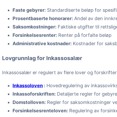
Faste gebyrer:
Standardiserte beløp for spesif
Prosentbaserte honorarer:
Andel av den innk
Saksomkostninger:
Faktiske utgifter til rettsli
Forsinkelsesrenter:
Renter på forfalte beløp
Administrative kostnader:
Kostnader for saksb
Lovgrunnlag for Inkassosalær
Inkassosalær er regulert av flere lover og forskrifter
Inkassoloven
:
Hovedregulering av inkassovir
Inkassoforskriften:
Detaljerte regler for gebyr
Domstolloven:
Regler for saksomkostninger ved
Forsinkelsesrenteloven:
Regulering av forsink