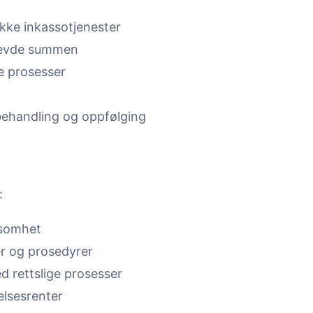
ikke inkassotjenester
revde summen
ge prosesser
ehandling og oppfølging
:
ksomhet
er og prosedyrer
 rettslige prosesser
elsesrenter