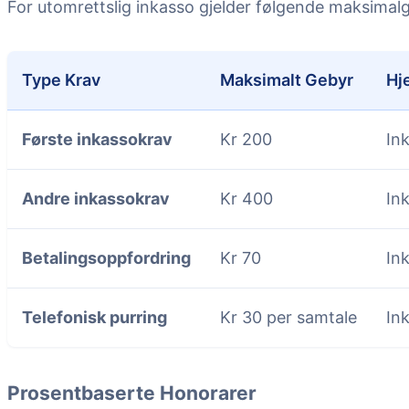
For utomrettslig inkasso gjelder følgende maksimal
Type Krav
Maksimalt Gebyr
Hj
Første inkassokrav
Kr 200
In
Andre inkassokrav
Kr 400
In
Betalingsoppfordring
Kr 70
In
Telefonisk purring
Kr 30 per samtale
In
Prosentbaserte Honorarer