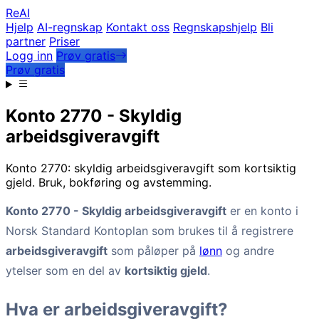
Re
AI
Hjelp
AI-regnskap
Kontakt oss
Regnskapshjelp
Bli
partner
Priser
Logg inn
Prøv gratis
Prøv gratis
Konto 2770 - Skyldig
arbeidsgiveravgift
Konto 2770: skyldig arbeidsgiveravgift som kortsiktig
gjeld. Bruk, bokføring og avstemming.
Konto 2770 - Skyldig arbeidsgiveravgift
er en konto i
Norsk Standard Kontoplan som brukes til å registrere
arbeidsgiveravgift
som påløper på
lønn
og andre
ytelser som en del av
kortsiktig gjeld
.
Hva er arbeidsgiveravgift?