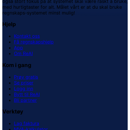
også stort fokus på at systemet skal være raskt å bruke,
med hurtigtaster for alt. Målet vårt er at du skal bruke
regnskaps-systemet minst mulig!
Hjelp
Kontakt oss
Få regnskapshjelp
App
Om ReAI
Kom i gang
Prøv gratis
Se priser
Logg inn
Bytt til ReAI
Bli partner
Verktøy
Lag faktura
MVA-kalkulator