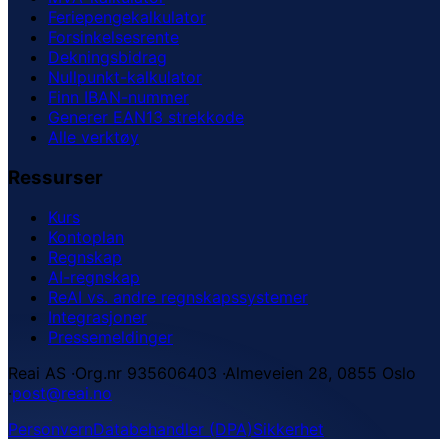
Feriepengekalkulator
Forsinkelsesrente
Dekningsbidrag
Nullpunkt-kalkulator
Finn IBAN-nummer
Generer EAN13 strekkode
Alle verktøy
Ressurser
Kurs
Kontoplan
Regnskap
AI-regnskap
ReAI vs. andre regnskapssystemer
Integrasjoner
Pressemeldinger
Reai AS
·
Org.nr 935606403
·
Almeveien 28, 0855 Oslo
·
post@reai.no
Personvern
Databehandler (DPA)
Sikkerhet