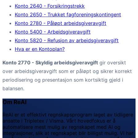
Konto 2640 - Forsikringstrekk
Konto 2650 - Trukket fagforeningskontingent
Konto 2780 - Påløpt arbeidsgiveravgift
Konto 5400 - Arbeidsgiveravgift
Konto 5820 - Refusjon av arbeidsgiveravgift
Hva er en Kontoplan?
Konto 2770 - Skyldig arbeidsgiveravgift
gir oversikt
over arbeidsgiveravgift som er påløpt og sikrer korrekt
periodisering og presentasjon som kortsiktig gjeld i
balansen.
Om ReAI
ReAI er et effektivt regnskapsprogram laget av tidligere
ansatte i Tripletex / Visma. Vårt hovedfokus er å
automatisere mest mulig av regnskapet med AI og
integrasjoner, slik at regnskapet blir billigst mulig. Vi har