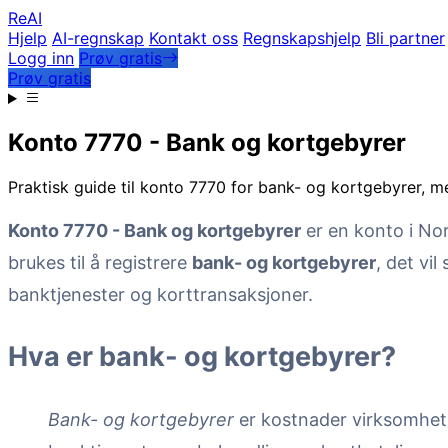
Re
AI
Hjelp
AI-regnskap
Kontakt oss
Regnskapshjelp
Bli partner
Logg inn
Prøv gratis
Prøv gratis
Konto 7770 - Bank og kortgebyrer
Praktisk guide til konto 7770 for bank- og kortgebyrer, 
Konto 7770 - Bank og kortgebyrer
er en konto i No
brukes til å registrere
bank- og kortgebyrer
, det vil
banktjenester og korttransaksjoner.
Hva er bank- og kortgebyrer?
Bank- og kortgebyrer
er kostnader virksomhet