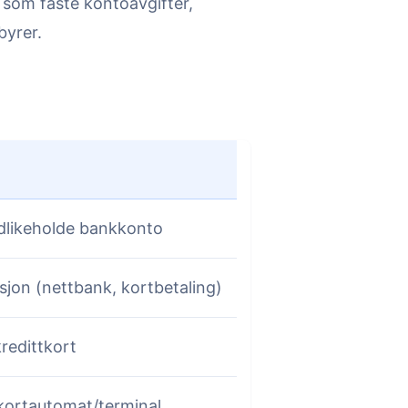
 som faste kontoavgifter,
byrer.
edlikeholde bankkonto
sjon (nettbank, kortbetaling)
kredittkort
v kortautomat/terminal