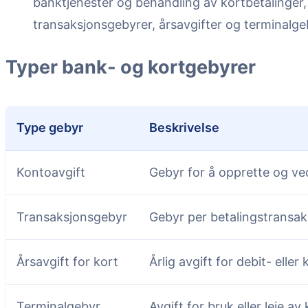
banktjenester og behandling av kortbetalinger,
transaksjonsgebyrer, årsavgifter og terminalge
Typer bank- og kortgebyrer
Type gebyr
Beskrivelse
Kontoavgift
Gebyr for å opprette og v
Transaksjonsgebyr
Gebyr per betalingstransak
Årsavgift for kort
Årlig avgift for debit- eller 
Terminalgebyr
Avgift for bruk eller leie a