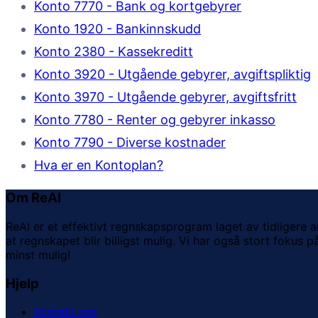
Konto 7770 - Bank og kortgebyrer
Konto 1920 - Bankinnskudd
Konto 2380 - Kassekreditt
Konto 3920 - Utgående gebyrer, avgiftspliktig
Konto 3970 - Utgående gebyrer, avgiftsfritt
Konto 7780 - Renter og gebyrer inkasso
Konto 7790 - Diverse kostnader
Hva er en Kontoplan?
Om ReAI
ReAI er et effektivt regnskapsprogram laget av tidligere 
at regnskapet blir billigst mulig. Vi har også stort fokus
minst mulig!
Hjelp
Kontakt oss