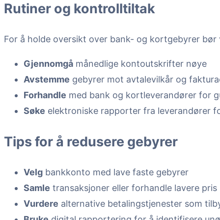
Rutiner og kontrolltiltak
For å holde oversikt over bank- og kortgebyrer bør
Gjennomgå
månedlige kontoutskrifter nøye
Avstemme
gebyrer mot avtalevilkår og faktura
Forhandle
med bank og kortleverandører for gu
Søke
elektroniske rapporter fra leverandører for
Tips for å redusere gebyrer
Velg
bankkonto med lave faste gebyrer
Samle
transaksjoner eller forhandle lavere pri
Vurdere
alternative betalingstjenester som til
Bruke
digital rapportering for å identifisere u