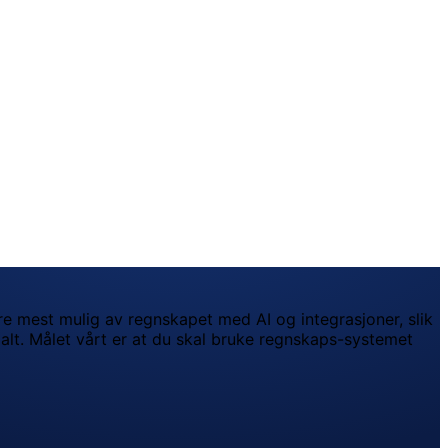
ere mest mulig av regnskapet med AI og integrasjoner, slik
r alt. Målet vårt er at du skal bruke regnskaps-systemet