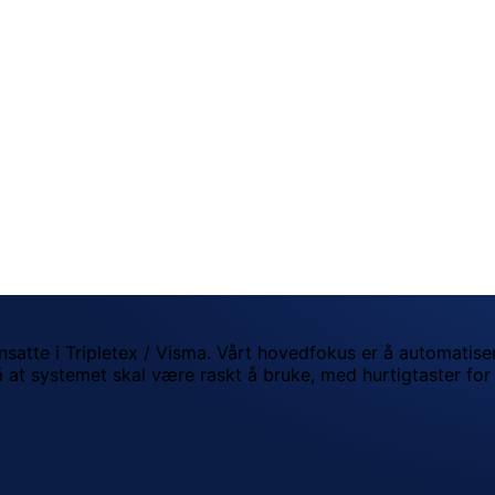
ansatte i Tripletex / Visma. Vårt hovedfokus er å automatis
 på at systemet skal være raskt å bruke, med hurtigtaster fo