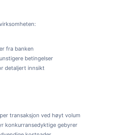
 virksomheten:
er fra banken
nstigere betingelser
 detaljert innsikt
s per transaksjon ved høyt volum
byr konkurransedyktige gebyrer
nødvendige kostnader