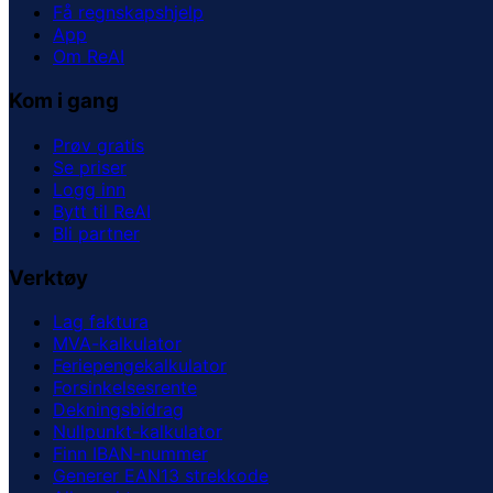
Få regnskapshjelp
App
Om ReAI
Kom i gang
Prøv gratis
Se priser
Logg inn
Bytt til ReAI
Bli partner
Verktøy
Lag faktura
MVA-kalkulator
Feriepengekalkulator
Forsinkelsesrente
Dekningsbidrag
Nullpunkt-kalkulator
Finn IBAN-nummer
Generer EAN13 strekkode