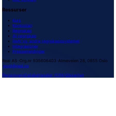
Ressurser
Kurs
Kontoplan
Regnskap
AI-regnskap
ReAI vs. andre regnskapssystemer
Integrasjoner
Pressemeldinger
Reai AS
·
Org.nr 935606403
·
Almeveien 28, 0855 Oslo
·
post@reai.no
Personvern
Databehandler (DPA)
Sikkerhet