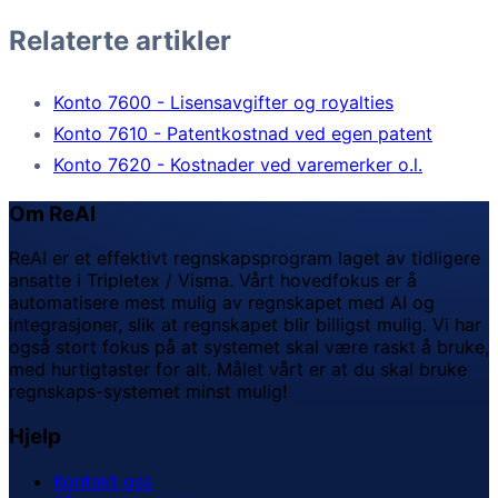
Relaterte artikler
Konto 7600 - Lisensavgifter og royalties
Konto 7610 - Patentkostnad ved egen patent
Konto 7620 - Kostnader ved varemerker o.l.
Om ReAI
ReAI er et effektivt regnskapsprogram laget av tidligere
ansatte i Tripletex / Visma. Vårt hovedfokus er å
automatisere mest mulig av regnskapet med AI og
integrasjoner, slik at regnskapet blir billigst mulig. Vi har
også stort fokus på at systemet skal være raskt å bruke,
med hurtigtaster for alt. Målet vårt er at du skal bruke
regnskaps-systemet minst mulig!
Hjelp
Kontakt oss