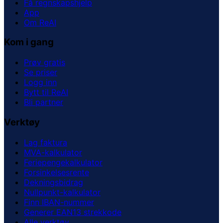
Få regnskapshjelp
App
Om ReAI
Kom i gang
Prøv gratis
Se priser
Logg inn
Bytt til ReAI
Bli partner
Verktøy
Lag faktura
MVA-kalkulator
Feriepengekalkulator
Forsinkelsesrente
Dekningsbidrag
Nullpunkt-kalkulator
Finn IBAN-nummer
Generer EAN13 strekkode
Alle verktøy