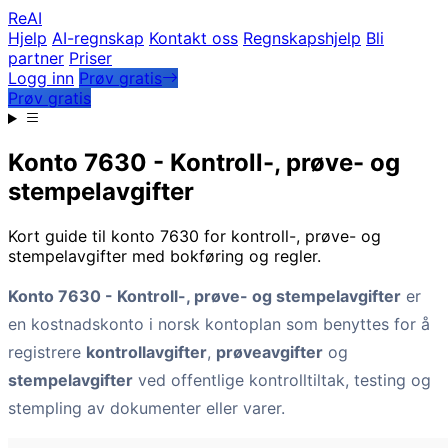
Re
AI
Hjelp
AI-regnskap
Kontakt oss
Regnskapshjelp
Bli
partner
Priser
Logg inn
Prøv gratis
Prøv gratis
Konto 7630 - Kontroll-, prøve- og
stempelavgifter
Kort guide til konto 7630 for kontroll-, prøve- og
stempelavgifter med bokføring og regler.
Konto 7630 - Kontroll-, prøve- og stempelavgifter
er
en kostnadskonto i norsk kontoplan som benyttes for å
registrere
kontrollavgifter
,
prøveavgifter
og
stempelavgifter
ved offentlige kontrolltiltak, testing og
stempling av dokumenter eller varer.