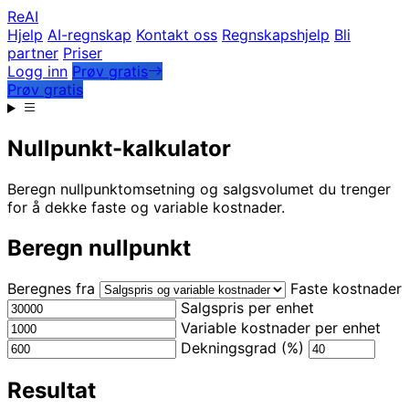
Re
AI
Hjelp
AI-regnskap
Kontakt oss
Regnskapshjelp
Bli
partner
Priser
Logg inn
Prøv gratis
Prøv gratis
Nullpunkt-kalkulator
Beregn nullpunktomsetning og salgsvolumet du trenger
for å dekke faste og variable kostnader.
Beregn nullpunkt
Beregnes fra
Faste kostnader
Salgspris per enhet
Variable kostnader per enhet
Dekningsgrad (%)
Resultat