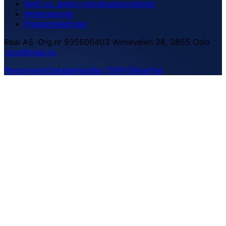
ReAI vs. andre regnskapssystemer
Integrasjoner
Pressemeldinger
Reai AS
·
Org.nr 935606403
·
Almeveien 28, 0855 Oslo
·
post@reai.no
Personvern
Databehandler (DPA)
Sikkerhet