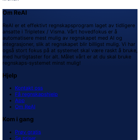
Om ReAI
ReAI er et effektivt regnskapsprogram laget av tidligere
ansatte i Tripletex / Visma. Vårt hovedfokus er å
automatisere mest mulig av regnskapet med AI og
integrasjoner, slik at regnskapet blir billigst mulig. Vi har
også stort fokus på at systemet skal være raskt å bruke,
med hurtigtaster for alt. Målet vårt er at du skal bruke
regnskaps-systemet minst mulig!
Hjelp
Kontakt oss
Få regnskapshjelp
App
Om ReAI
Kom i gang
Prøv gratis
Se priser