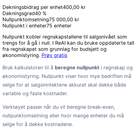
Dekningsbidrag per enhet
400,00 kr
Dekningsgrad
40 %
Nullpunktomsetning
75 000,00 kr
Nullpunkt i enheter
75 enheter
Nullpunkt kobler regnskapstallene til salgsnivået som
trengs for å gå i null. I ReAI kan du bruke oppdaterte tall
fra regnskapet som grunnlag for budsjett og
økonomistyring.
Prøv gratis
Bruk kalkulatoren til å
beregne nullpunkt
i regnskap og
økonomistyring. Nullpunkt viser hvor mye bedriften må
selge for at salgsinntektene akkurat skal dekke både
variable og faste kostnader.
Verktøyet passer når du vil beregne break-even,
nullpunktomsetning eller hvor mange enheter du må
selge for å dekke kostnadene.