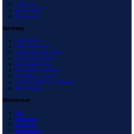
Logg inn
Bytt til ReAI
Bli partner
Verktøy
Lag faktura
MVA-kalkulator
Feriepengekalkulator
Forsinkelsesrente
Dekningsbidrag
Nullpunkt-kalkulator
Finn IBAN-nummer
Generer EAN13 strekkode
Alle verktøy
Ressurser
Kurs
Kontoplan
Regnskap
AI-regnskap