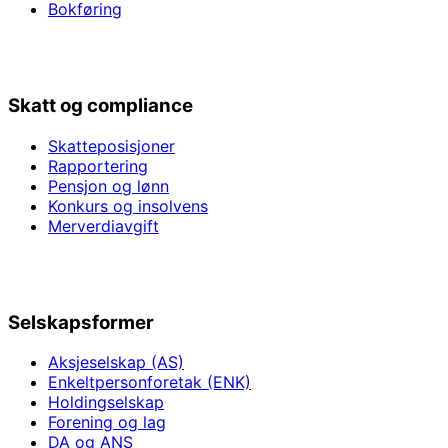
Bokføring
Skatt og compliance
Skatteposisjoner
Rapportering
Pensjon og lønn
Konkurs og insolvens
Merverdiavgift
Selskapsformer
Aksjeselskap (AS)
Enkeltpersonforetak (ENK)
Holdingselskap
Forening og lag
DA og ANS