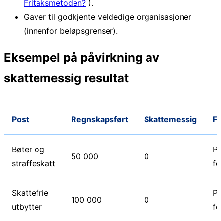
Fritaksmetoden?
).
Gaver til godkjente veldedige organisasjoner
(innenfor beløpsgrenser).
Eksempel på påvirkning av
skattemessig resultat
Post
Regnskapsført
Skattemessig
Fo
Bøter og
P
50 000
0
straffeskatt
fo
Skattefrie
P
100 000
0
utbytter
fo