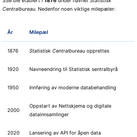
SSB ble etablert i
1876
under navnet
Statistisk
Centralbureau
. Nedenfor noen viktige milepæler:
År
Milepæl
1876
Statistisk Centralbureau
opprettes
1920
Navneendring til Statistisk sentralbyrå
1950
Innføring av moderne databehandling
Oppstart av Nettskjema og digitale
2000
datainnsamlinger
2020
Lansering av API for åpen data