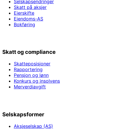
Selskapsendringer
Skatt på aksjer
Eierskifte
Eiendoms-AS
Bokføring
Skatt og compliance
Skatteposisjoner
Rapportering
Pensjon og lønn
Konkurs og insolvens
Merverdiavgift
Selskapsformer
Aksjeselskap (AS)