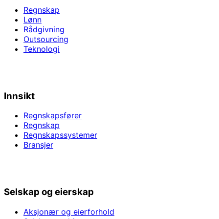
Regnskap
Lønn
Rådgivning
Outsourcing
Teknologi
Innsikt
Regnskapsfører
Regnskap
Regnskapssystemer
Bransjer
Selskap og eierskap
Aksjonær og eierforhold