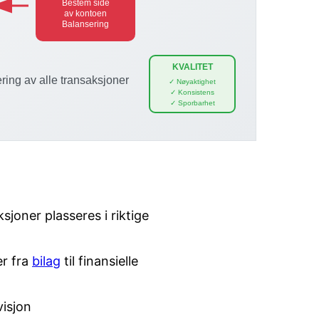
ksjoner plasseres i riktige
er fra
bilag
til finansielle
visjon