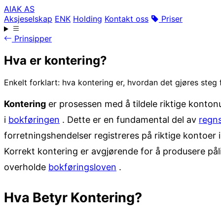
AIAK AS
Aksjeselskap
ENK
Holding
Kontakt oss
Priser
Prinsipper
Hva er kontering?
Enkelt forklart: hva kontering er, hvordan det gjøres steg 
Kontering
er prosessen med å tildele riktige konto
i
bokføringen
. Dette er en fundamental del av
regn
forretningshendelser registreres på riktige kontoer i
Korrekt kontering er avgjørende for å produsere påli
overholde
bokføringsloven
.
Hva Betyr Kontering?