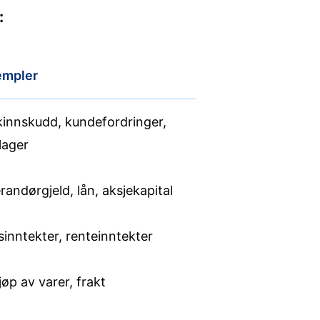
:
empler
innskudd, kundefordringer,
lager
randørgjeld, lån, aksjekapital
sinntekter, renteinntekter
jøp av varer, frakt