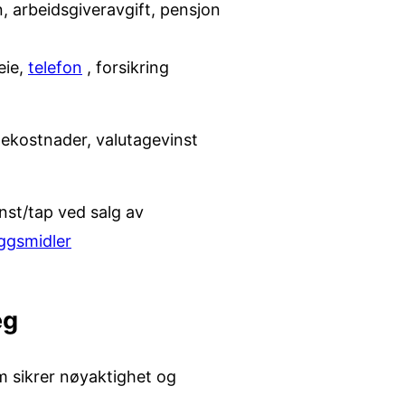
, arbeidsgiveravgift, pensjon
eie,
telefon
, forsikring
ekostnader, valutagevinst
nst/tap ved salg av
ggsmidler
eg
m sikrer nøyaktighet og