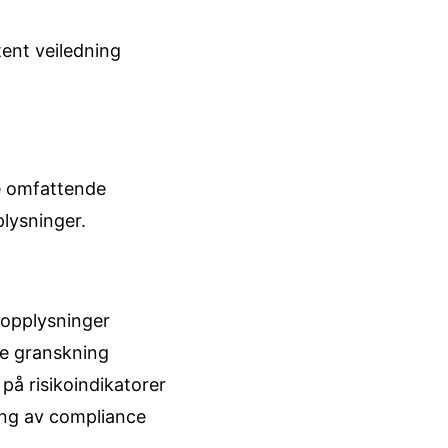
ent veiledning
ne omfattende
plysninger.
sopplysninger
re granskning
 på risikoindikatorer
ng av compliance