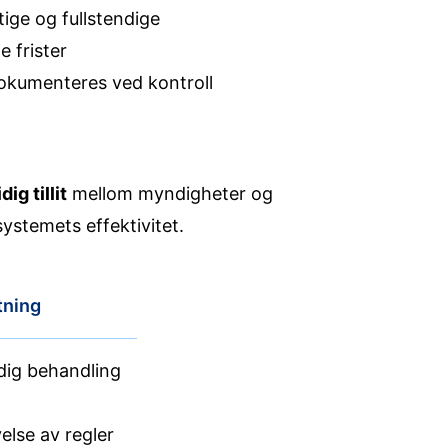
ige og fullstendige
 frister
okumenteres ved kontroll
dig tillit
mellom myndigheter og
systemets effektivitet.
tning
dig behandling
velse av regler