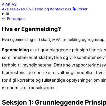
AIAK AS
Aksjeselskap
ENK
Holding
Kontakt oss
Priser
Prinsipper
Hva er Egenmelding?
Hva egenmelding er i skatt, MVA, a-melding og regnskap, ink
Egenmelding
er et grunnleggende prinsipp i norsk 
som innebærer at skatteytere og virksomheter selv
forhold til myndighetene. Dette selvrapporteringssys
hjørnestein i den norske forvaltningsmodellen, hvor
for å gi korrekte og fullstendige opplysninger om sin
økonomiske transaksjoner.
Seksjon 1: Grunnleggende Prinsi