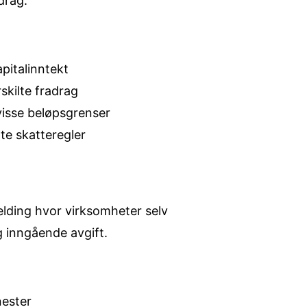
drag.
pitalinntekt
kilte fradrag
visse beløpsgrenser
te skatteregler
ding hvor virksomheter selv
g inngående avgift.
nester