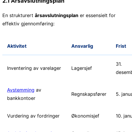
2.1 Årsavslutningsplan
En strukturert
årsavslutningsplan
er essensielt for
effektiv gjennomføring:
Aktivitet
Ansvarlig
Frist
31.
Inventering av varelager
Lagersjef
desem
Avstemming
av
Regnskapsfører
5. janu
bankkontoer
Vurdering av fordringer
Økonomisjef
10. jan