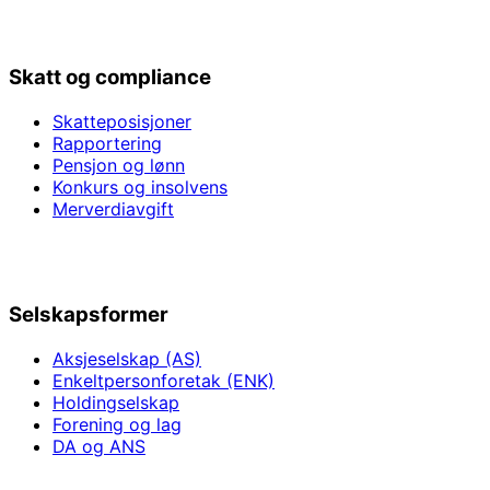
Skatt og compliance
Skatteposisjoner
Rapportering
Pensjon og lønn
Konkurs og insolvens
Merverdiavgift
Selskapsformer
Aksjeselskap (AS)
Enkeltpersonforetak (ENK)
Holdingselskap
Forening og lag
DA og ANS