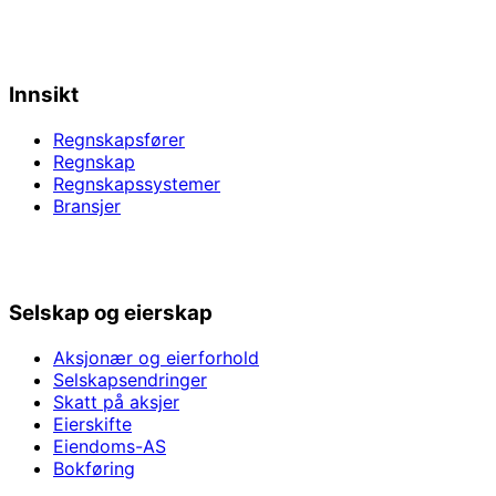
Innsikt
Regnskapsfører
Regnskap
Regnskapssystemer
Bransjer
Selskap og eierskap
Aksjonær og eierforhold
Selskapsendringer
Skatt på aksjer
Eierskifte
Eiendoms-AS
Bokføring