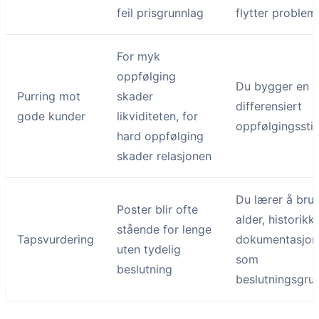
feil prisgrunnlag
flytter problem
For myk
oppfølging
Du bygger en
Purring mot
skader
differensiert
gode kunder
likviditeten, for
oppfølgingssti
hard oppfølging
skader relasjonen
Du lærer å bru
Poster blir ofte
alder, historikk
stående for lenge
Tapsvurdering
dokumentasjon
uten tydelig
som
beslutning
beslutningsgru