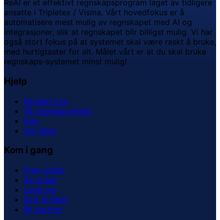
ReAI er et effektivt regnskapsprogram laget av tidligere
ansatte i Tripletex / Visma. Vårt hovedfokus er å
automatisere mest mulig av regnskapet med AI og
integrasjoner, slik at regnskapet blir billigst mulig. Vi har
også stort fokus på at systemet skal være raskt å bruke,
med hurtigtaster for alt. Målet vårt er at du skal bruke
regnskaps-systemet minst mulig!
Hjelp
Kontakt oss
Få regnskapshjelp
App
Om ReAI
Kom i gang
Prøv gratis
Se priser
Logg inn
Bytt til ReAI
Bli partner