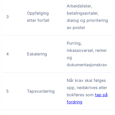
Arbeidslister,
Oppfølging
betalingsavtaler,
3
etter forfall
dialog og prioritering
av poster
Purring,
inkassovarsel, renter
4
Eskalering
og
dokumentasjonskrav
Når krav skal følges
opp, nedskrives eller
5
Tapsvurdering
bokføres som
tap på
fordring