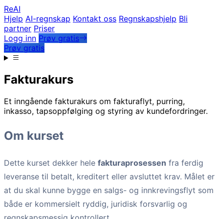
Re
AI
Hjelp
AI-regnskap
Kontakt oss
Regnskapshjelp
Bli
partner
Priser
Logg inn
Prøv gratis
Prøv gratis
Fakturakurs
Et inngående fakturakurs om fakturaflyt, purring,
inkasso, tapsoppfølging og styring av kundefordringer.
Om kurset
Dette kurset dekker hele
fakturaprosessen
fra ferdig
leveranse til betalt, kreditert eller avsluttet krav. Målet er
at du skal kunne bygge en salgs- og innkrevingsflyt som
både er kommersielt ryddig, juridisk forsvarlig og
regnskapsmessig kontrollert.