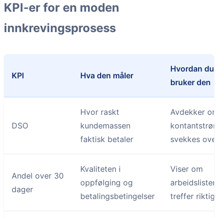
KPI-er for en moden
innkrevingsprosess
Hvordan du
KPI
Hva den måler
bruker den
Hvor raskt
Avdekker o
DSO
kundemassen
kontantstr
faktisk betaler
svekkes over
Kvaliteten i
Viser om
Andel over 30
oppfølging og
arbeidslisten
dager
betalingsbetingelser
treffer riktig