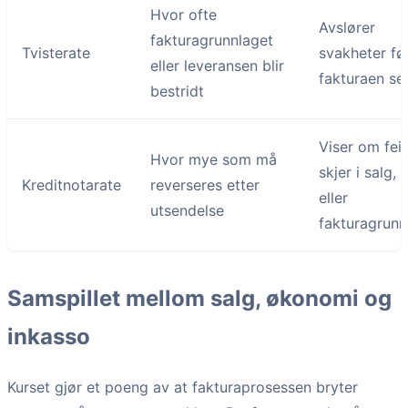
Hvor ofte
Avslører
fakturagrunnlaget
Tvisterate
svakheter fø
eller leveransen blir
fakturaen se
bestridt
Viser om feil
Hvor mye som må
skjer i salg, 
Kreditnotarate
reverseres etter
eller
utsendelse
fakturagrunn
Samspillet mellom salg, økonomi og
inkasso
Kurset gjør et poeng av at fakturaprosessen bryter