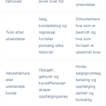
fakturaer
avvik over tid
utsendelse
Salg,
Dokumentere
kundedialog og
hva som er
Tvist etter
regnskap
bestridt og
utsendelse
forteller
hva som
plutselig ulike
fortsatt er
historier
ubestridt krav
Holde
Oppgjør,
Valutafaktura
salgsgrunnlag,
gebyrer og
eller
betaling og
kursdifferanser
utenlandsk
oppfølging
skaper
kunde
samlet og
oppfølgingsstøy
forklarlig