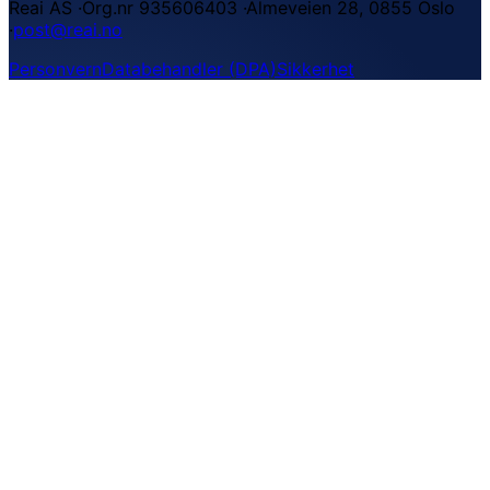
Reai AS
·
Org.nr 935606403
·
Almeveien 28, 0855 Oslo
·
post@reai.no
Personvern
Databehandler (DPA)
Sikkerhet