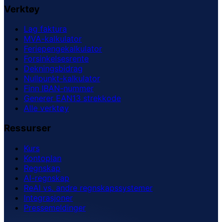
Verktøy
Lag faktura
MVA-kalkulator
Feriepengekalkulator
Forsinkelsesrente
Dekningsbidrag
Nullpunkt-kalkulator
Finn IBAN-nummer
Generer EAN13 strekkode
Alle verktøy
Ressurser
Kurs
Kontoplan
Regnskap
AI-regnskap
ReAI vs. andre regnskapssystemer
Integrasjoner
Pressemeldinger